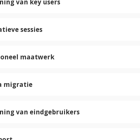
ining van key users
ratieve sessies
tioneel maatwerk
a migratie
aining van eindgebruikers
port