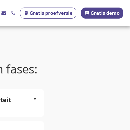
Gratis proefversie
Gratis demo
 fases:
teit